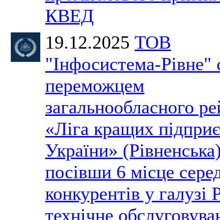
КВЕД
19.12.2025
ТОВ
"Інфосистема-Рівне" 
переможцем
загальнообласного ре
«Ліга кращих підпри
України» (Рівненська)
посівши 6 місце сере
конкурентів у галузі 
технічне обслуговува