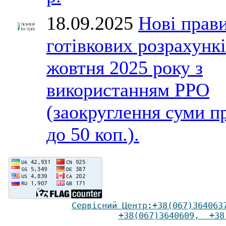
18.09.2025
Нові прав
готівкових розрахункі
жовтня 2025 року з
використанням РРО
(заокруглення суми п
до 50 коп.).
Сервісний Ц
ентр
:
+38(067)
364063
+38(067)3640609
,
+38(