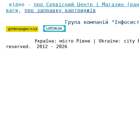
відео -
про Сервісний Центр і Магазин (ра
ваги
,
про заправку картриджів
Група компаній "Інфосис
Україна: місто Рівне | Ukraine: city 
reserved. 2012 - 2026