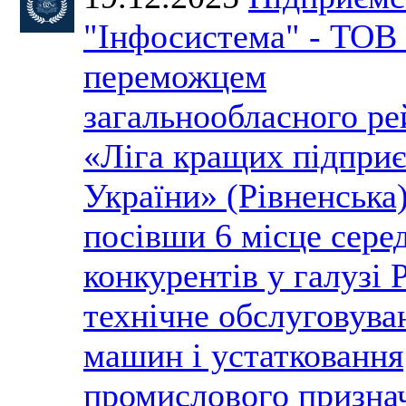
"Інфосистема" - ТОВ 
переможцем
загальнообласного ре
«Ліга кращих підпри
України» (Рівненська)
посівши 6 місце сере
конкурентів у галузі 
технічне обслуговува
машин і устатковання
промислового призна