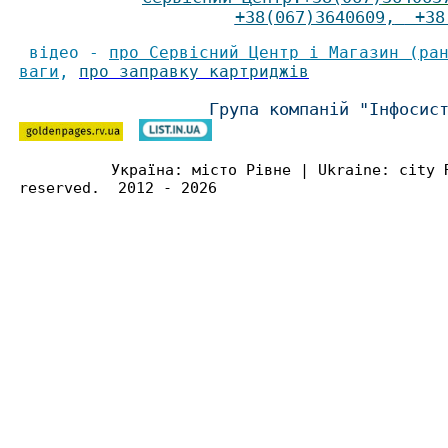
+38(067)3640609
,
+38(
відео -
про Сервісний Центр і Магазин (ра
ваги
,
про заправку картриджів
Група компаній "Інфосис
Україна: місто Рівне | Ukraine: city 
reserved. 2012 - 2026