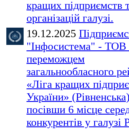
кращих підприємств 
організацій галузі.
19.12.2025
Підприємс
"Інфосистема" - ТОВ 
переможцем
загальнообласного ре
«Ліга кращих підпри
України» (Рівненська)
посівши 6 місце сере
конкурентів у галузі 