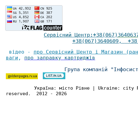
Сервісний Ц
ентр
:
+38(067)
364063
+38(067)3640609
,
+38(
відео -
про Сервісний Центр і Магазин (ра
ваги
,
про заправку картриджів
Група компаній "Інфосис
Україна: місто Рівне | Ukraine: city 
reserved. 2012 - 2026