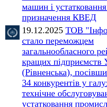
машин і устаткованн
призначення КВЕД
19.12.2025
ТОВ "Інфо
стало переможцем
загальнообласного ре
кращих підприємств 
(Рівненська), посівши
34 конкурентів у галу
технічне обслуговува
устатковання промис