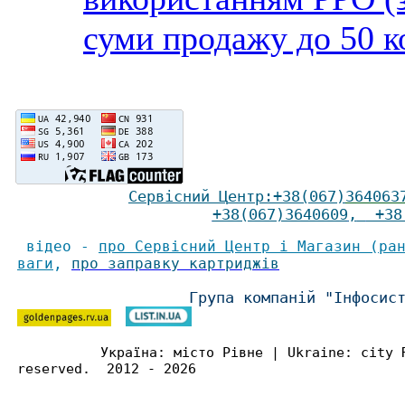
суми продажу до 50 ко
Сервісний Ц
ентр
:
+38(067)
364063
+38(067)3640609
,
+38(
відео -
про Сервісний Центр і Магазин (ра
ваги
,
про заправку картриджів
Група компаній "Інфосис
Україна: місто Рівне | Ukraine: city 
reserved. 2012 - 2026