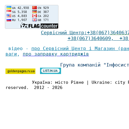
Сервісний Ц
ентр
:
+38(067)
364063
+38(067)3640609
,
+38(
відео -
про Сервісний Центр і Магазин (ра
ваги
,
про заправку картриджів
Група компаній "Інфосис
Україна: місто Рівне | Ukraine: city 
reserved. 2012 - 2026