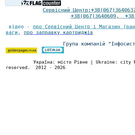
Сервісний Ц
ентр
:
+38(067)
364063
+38(067)3640609
,
+38(
відео -
про Сервісний Центр і Магазин (ра
ваги
,
про заправку картриджів
Група компаній "Інфосис
Україна: місто Рівне | Ukraine: city 
reserved. 2012 - 2026