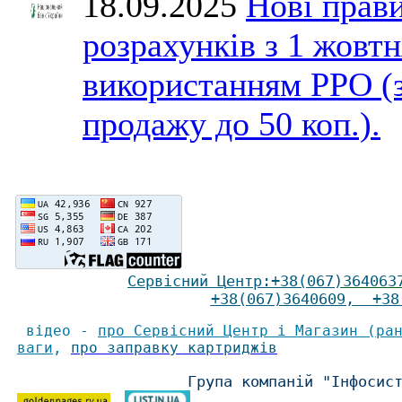
18.09.2025
Нові прави
розрахунків з 1 жовтн
використанням РРО (
продажу до 50 коп.).
Сервісний Ц
ентр
:
+38(067)
364063
+38(067)3640609
,
+38(
відео -
про Сервісний Центр і Магазин (ра
ваги
,
про заправку картриджів
Група компаній "Інфосис