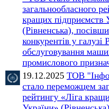
загальнообласного ре
кращих підприємств 
(Рівненська), посівши
конкурентів у галузі 
обслуговування машин
промислового призн
19.12.2025
ТОВ "Інфо
стало переможцем за
рейтингу «Ліга кращ
України» (Рівненська)