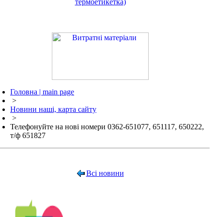
термоетикетка)
Головна | main page
>
Новини наші, карта сайту
>
Телефонуйте на нові номери 0362-651077, 651117, 650222,
т/ф 651827
Всі новини