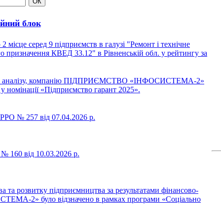
йний блок
сце серед 9 підприємств в галузі "Ремонт і технічне
 призначення КВЕД 33.12" в Рівненській обл. у рейтингу за
ного аналізу, компанію ПІДПРИЄМСТВО «ІНФОСИСТЕМА-2»
 у номінації «Підприємство гарант 2025».
РО № 257 від 07.04.2026 р.
 160 від 10.03.2026 р.
а та розвитку підприємництва за результатами фінансово-
ЕМА-2» було відзначено в рамках програми «Соціально