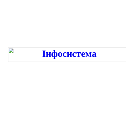
Режим роботи:
ПН-ПТ 9:00-13:00, 14:00-16:00 під час війни та -18:00 год. під час миру
СБ-НД - ВИХІДНИЙ