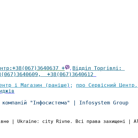
нтр
:
+38(067)
3640637 +
Відділ Торгівлі
:
,
8(067)3640609
,
+38(067)3640612
ентр і Магазин (раніше
)
;
про Сервісний Центр
,
иджів
 компаній "Інфосистема"
|
Infosystem Group
івне | Ukraine: city Rivne. Всі права захищені | A