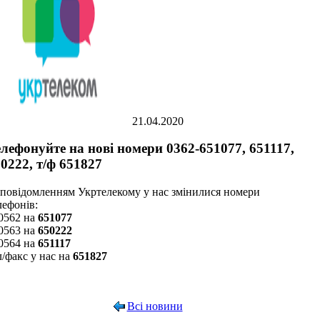
21.04.2020
лефонуйте на нові номери 0362-651077, 651117,
0222, т/ф 651827
 повідомленням Укртелекому у нас змінилися номери
лефонів:
0562 на
651077
0563 на
650222
0564 на
651117
л/факс у нас на
651827
Всі новини