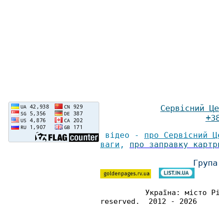
Сервісний Ц
е
+3
відео -
про Сервісний Ц
ваги
,
про заправку картр
Група
Україна: місто Р
reserved. 2012 - 2026