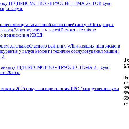
2025 року ПІДПРИЄМСТВО «ІНФОСИСТЕМА-2»-ТОВ було
ацій галузі.
ло переможцем загальнообласного рейтингу «Ліга кращих
 серед 34 конкурентів у галузі Ремонт і технічне
го призначення КВЕД
жцем загальнообласного рейтингу «Ліга кращих підприємств
нкурентів у галузі Ремонт і технічне обслуговування машин і
12.
Те
65
ного аналізу ПІДПРИЄМСТВО «ІНФОСИСТЕМА-2», було
тв 2025 р.
За
те
68
1 жовтня 2025 року з використанням РРО (заокруглення суми
68
68
те