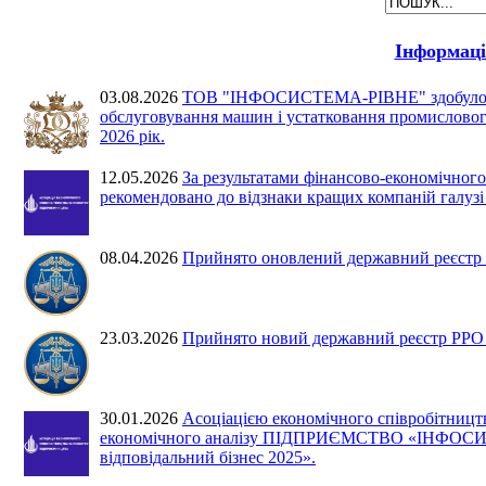
Інформаці
03.08.2026
ТОВ "ІНФОСИСТЕМА-РІВНЕ" здобуло 2 мі
обслуговування машин і устатковання промислового
2026 рік.
12.05.2026
За результатами фінансово-економіч
рекомендовано до відзнаки кращих компаній галузі
08.04.2026
Прийнято оновлений державний реєстр Р
23.03.2026
Прийнято новий державний реєстр РРО №
30.01.2026
Асоціацією економічного співробітництв
економічного аналізу ПІДПРИЄМСТВО «ІНФОСИСТ
відповідальний бізнес 2025».