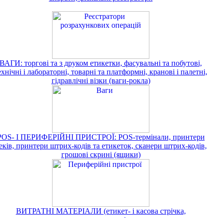
ВАГИ: торгові та з друком етикетки, фасувальні та побутові,
ехнічні і лабораторні, товарні та платформні, кранові і палетні,
гідравлічні візки (ваги-рокла)
POS- І ПЕРИФЕРІЙНІ ПРИСТРОЇ: POS-термінали, принтери
еків, принтери штрих-кодів та етикеток, сканери штрих-кодів,
грошові скрині (ящики)
ВИТРАТНІ МАТЕРІАЛИ (етикет- і касова стрічка,