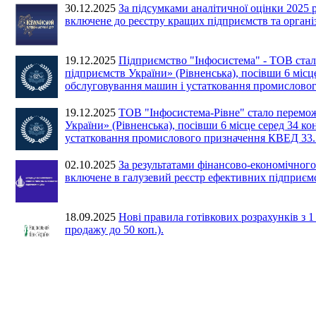
30.12.2025
За підсумками аналітичної оцінки 
включене до реєстру кращих підприємств та організ
19.12.2025
Підприємство "Інфосистема" - ТОВ ста
підприємств України» (Рівненська), посівши 6 місце
обслуговування машин і устатковання промислово
19.12.2025
ТОВ "Інфосистема-Рівне" стало перемо
України» (Рівненська), посівши 6 місце серед 34 ко
устатковання промислового призначення КВЕД 33.
02.10.2025
За результатами фінансово-економіч
включене в галузевий реєстр ефективних підприємс
18.09.2025
Нові правила готівкових розрахунків з 
продажу до 50 коп.).