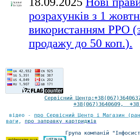
18.09.2025
Нові прави
розрахунків з 1 жовтн
використанням РРО (
продажу до 50 коп.).
Сервісний Ц
ентр
:
+38(067)
364063
+38(067)3640609
,
+38(
відео -
про Сервісний Центр і Магазин (ра
ваги
,
про заправку картриджів
Група компаній "Інфосис