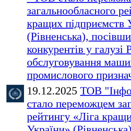
загальнообласного ре
кращих підприємств 
(Рівненська), посівши
конкурентів у галузі 
обслуговування машин
промислового призн
19.12.2025
ТОВ "Інфо
стало переможцем за
рейтингу «Ліга кращ
України» (Рівненська)