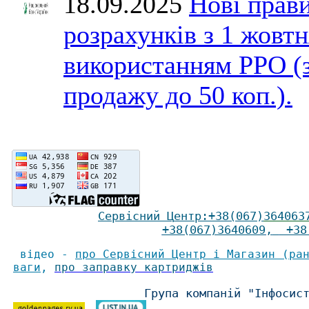
18.09.2025
Нові прави
розрахунків з 1 жовтн
використанням РРО (
продажу до 50 коп.).
Сервісний Ц
ентр
:
+38(067)
364063
+38(067)3640609
,
+38(
відео -
про Сервісний Центр і Магазин (ра
ваги
,
про заправку картриджів
Група компаній "Інфосис