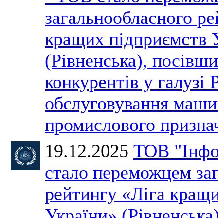
загальнообласного ре
кращих підприємств 
(Рівненська), посівши
конкурентів у галузі 
обслуговування машин
промислового призн
19.12.2025
ТОВ "Інфо
стало переможцем за
рейтингу «Ліга кращ
України» (Рівненська)