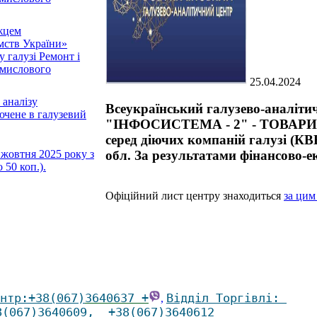
жцем
мств України»
у галузі Ремонт і
омислового
25.04.2024
 аналізу
Всеукраїнський галузево-аналі
ене в галузевий
"ІНФОСИСТЕМА - 2" - ТОВА
серед діючих компаній галузі (КВЕ
 жовтня 2025 року з
обл. За результатами фінансово-е
50 коп.).
Офіційний лист центру знаходиться
за цим
нтр
:
+38(067)
3640637 +
Відділ Торгівлі
:
,
8(067)3640609
,
+38(067)3640612