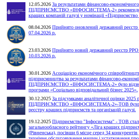
12.05.2026
За результатами фінансово-економічного
ПІДПРИЄМСТВО «ІНФОСИСТЕМА-2» рекомендова
кращих компаній галузі у номінації «Підприємство 
08.04.2026
Прийнято оновлений державний реєстр 
07.04.2026 р.
23.03.2026
Прийнято новий державний реєстр РРО 
10.03.2026 р.
30.01.2026
Асоціацією економічного співробітницт
підприємництва за результатами фінансово-економі
ПІДПРИЄМСТВО «ІНФОСИСТЕМА-2» було відзнач
програми «Соціально відповідальний бізнес 2025».
30.12.2025
За підсумками аналітичної оцінки 2025 
ПІДПРИЄМСТВО «ІНФОСИСТЕМА-2»-ТОВ було в
реєстру кращих підприємств та організацій галузі.
19.12.2025
Підприємство "Інфосистема" - ТОВ ста
загальнообласного рейтингу «Ліга кращих підприє
(Рівненська), посівши 6 місце серед 34 конкурентів 
технічне обслуговування машин і устатковання пр