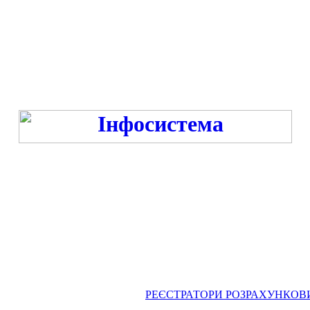
Режим роботи:
ПН-ПТ 9:00-13:00, 14:00-16:00 під час війни та -18:00 год. під час миру
СБ-НД - ВИХІДНИЙ
РЕЄСТРАТОРИ РОЗРАХУНКОВИХ ОП