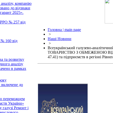
 аналізу, компанію
но до відзнаки
гарант 2025».
РРО № 257 від
Головна | main page
>
Наші Новини
№ 160 від
>
Всеукраїнський галузево-аналіти
ТОВАРИСТВО З ОБМЕЖЕНОЮ ВІДПОВ
47.41) та підприємств в регіоні Рівн
ва та розвитку
чного аналізу
ено в рамках
року
ключене до
ло переможцем
мств України»
у галузі Ремонт і
омислового