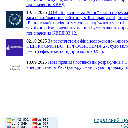
призначення КВЕД
19.12.2025
ТОВ "Інфосистема-Рівне" стало перемо
загальнообласного рейтингу «Ліга кращих підприє
(Рівненська), посівши 6 місце серед 34 конкурентів 
технічне обслуговування машин і устатковання пр
призначення КВЕД 33.12.
02.10.2025
За результатами фінансово-економічного
ПІДПРИЄМСТВО «ІНФОСИСТЕМА-2», було включ
реєстр ефективних підприємств 2025 р.
18.09.2025
Нові правила готівкових розрахунків з 1
використанням РРО (заокруглення суми продажу до 
Сервісний Ц
е
+3