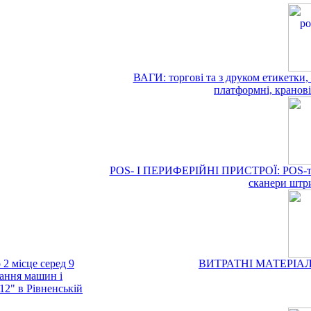
ВАГИ: торгові та з друком етикетки, ф
платформні, кранові 
POS- І ПЕРИФЕРІЙНІ ПРИСТРОЇ: POS-терм
сканери штри
місце серед 9
ВИТРАТНІ МАТЕРІАЛИ (е
вання машин і
2" в Рівненській