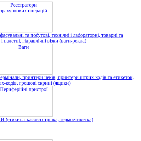
асувальні та побутові, технічні і лабораторні, товарні та
і палетні, гідравлічні візки (ваги-рокла)
інали, принтери чеків, принтери штрих-кодів та етикеток,
х-кодів, грошові скрині (ящики)
тикет- і касова стрічка, термоетикетка)