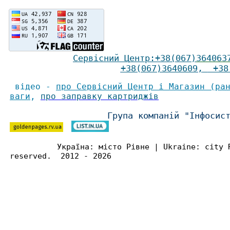
Сервісний Ц
ентр
:
+38(067)
364063
+38(067)3640609
,
+38(
відео -
про Сервісний Центр і Магазин (ра
ваги
,
про заправку картриджів
Група компаній "Інфосис
Україна: місто Рівне | Ukraine: city 
reserved. 2012 - 2026