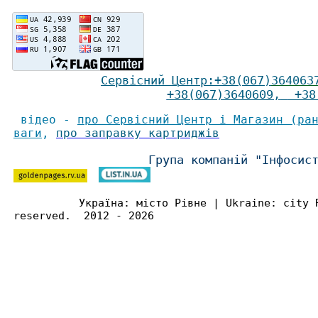
Сервісний Ц
ентр
:
+38(067)
364063
+38(067)3640609
,
+38(
відео -
про Сервісний Центр і Магазин (ра
ваги
,
про заправку картриджів
Група компаній "Інфосис
Україна: місто Рівне | Ukraine: city 
reserved. 2012 - 2026