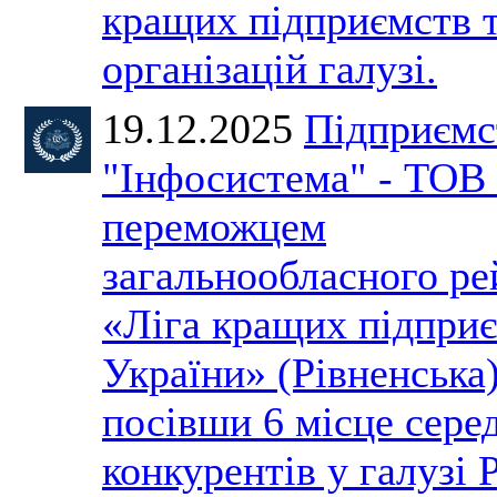
кращих підприємств 
організацій галузі.
19.12.2025
Підприємс
"Інфосистема" - ТОВ 
переможцем
загальнообласного ре
«Ліга кращих підпри
України» (Рівненська)
посівши 6 місце сере
конкурентів у галузі 