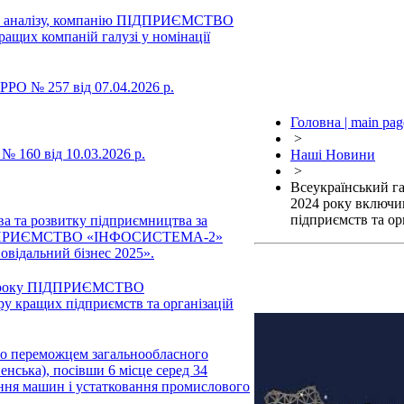
ого аналізу, компанію ПІДПРИЄМСТВО
щих компаній галузі у номінації
РО № 257 від 07.04.2026 р.
Головна | main pag
>
 160 від 10.03.2026 р.
Наші Новини
>
Всеукраїнський га
2024 року вклю
підприємств та орг
ва та розвитку підприємництва за
у ПІДПРИЄМСТВО «ІНФОСИСТЕМА-2»
овідальний бізнес 2025».
25 року ПІДПРИЄМСТВО
кращих підприємств та організацій
ло переможцем загальнообласного
нська), посівши 6 місце серед 34
вання машин і устатковання промислового