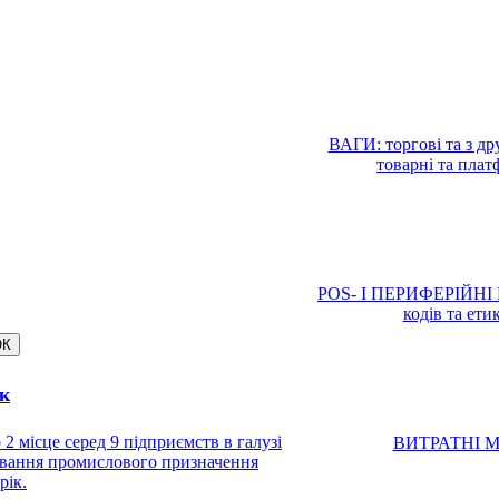
ВАГИ: торгові та з дру
товарні та платф
POS- І ПЕРИФЕРІЙНІ П
кодів та ети
к
ісце серед 9 підприємств в галузі
ВИТРАТНІ МАТ
ковання промислового призначення
рік.