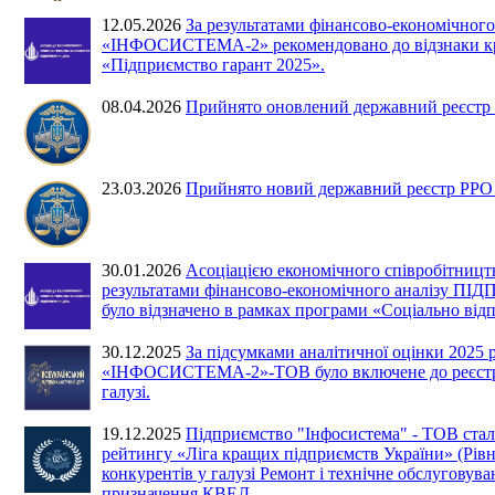
12.05.2026
За результатами фінансово-економічн
«ІНФОСИСТЕМА-2» рекомендовано до відзнаки кра
«Підприємство гарант 2025».
08.04.2026
Прийнято оновлений державний реєстр Р
23.03.2026
Прийнято новий державний реєстр РРО №
30.01.2026
Асоціацією економічного співробітницт
результатами фінансово-економічного аналіз
було відзначено в рамках програми «Соціально відп
30.12.2025
За підсумками аналітичної оцінки 20
«ІНФОСИСТЕМА-2»-ТОВ було включене до реєстру 
галузі.
19.12.2025
Підприємство "Інфосистема" - ТОВ ста
рейтингу «Ліга кращих підприємств України» (Рівне
конкурентів у галузі Ремонт і технічне обслугову
призначення КВЕД