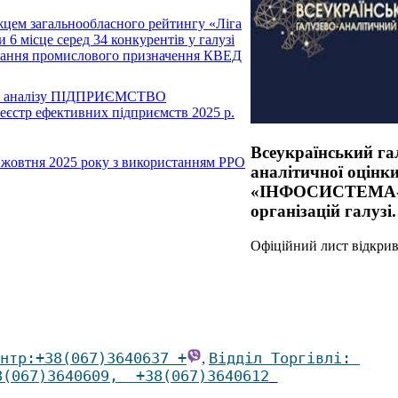
цем загальнообласного рейтингу «Ліга
 6 місце серед 34 конкурентів у галузі
овання промислового призначення КВЕД
ого аналізу ПІДПРИЄМСТВО
єстр ефективних підприємств 2025 р.
Всеукраїнський га
1 жовтня 2025 року з використанням РРО
аналітичної оці
«ІНФОСИСТЕМА-2» 
організацій галузі.
Офіційний лист відкри
нтр
:
+38(067)
3640637 +
Відділ Торгівлі
:
,
8(067)3640609
,
+38(067)3640612