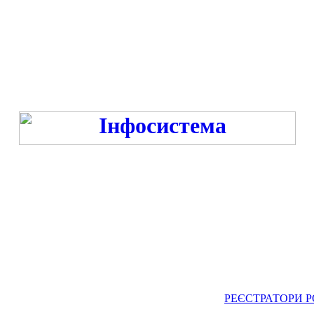
Режим роботи:
ПН-ПТ 9:00-13:00, 14:00-16:00 під час війни та -18:00 год. під час миру
СБ-НД - ВИХІДНИЙ
РЕЄСТРАТОРИ РО