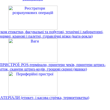
ком етикетки, фасувальні та побутові, технічні і лабораторні,
ормні, кранові і палетні, гідравлічні візки (ваги-рокла)
РИСТРОЇ: POS-термінали, принтери чеків, принтери штрих-
кеток, сканери штрих-кодів, грошові скрині (ящики)
ЕРІАЛИ (етикет- і касова стрічка, термоетикетка)