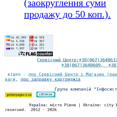
(заокруглення суми
продажу до 50 коп.).
Сервісний Ц
ентр
:
+38(067)
364063
+38(067)3640609
,
+38(
відео -
про Сервісний Центр і Магазин (ра
ваги
,
про заправку картриджів
Група компаній "Інфосис
Україна: місто Рівне | Ukraine: city 
reserved. 2012 - 2026