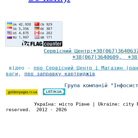
Сервісний Ц
ентр
:
+38(067)
364063
+38(067)3640609
,
+38(
відео -
про Сервісний Центр і Магазин (ра
ваги
,
про заправку картриджів
Група компаній "Інфосис
Україна: місто Рівне | Ukraine: city 
reserved. 2012 - 2026