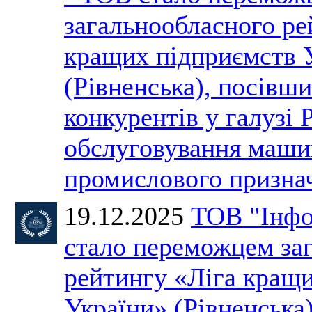
загальнообласного ре
кращих підприємств 
(Рівненська), посівши
конкурентів у галузі 
обслуговування машин
промислового призн
19.12.2025
ТОВ "Інфо
стало переможцем за
рейтингу «Ліга кращ
України» (Рівненська)