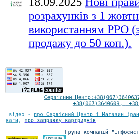
18.09.2025
Нові прави
розрахунків з 1 жовтн
використанням РРО (
продажу до 50 коп.).
Сервісний Ц
ентр
:
+38(067)
364063
+38(067)3640609
,
+38(
відео -
про Сервісний Центр і Магазин (ра
ваги
,
про заправку картриджів
Група компаній "Інфосис