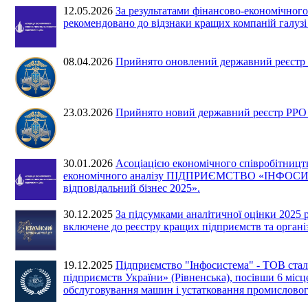
12.05.2026
За результатами фінансово-економіч
рекомендовано до відзнаки кращих компаній галузі
08.04.2026
Прийнято оновлений державний реєстр Р
23.03.2026
Прийнято новий державний реєстр РРО №
30.01.2026
Асоціацією економічного співробітництв
економічного аналізу ПІДПРИЄМСТВО «ІНФОСИСТ
відповідальний бізнес 2025».
30.12.2025
За підсумками аналітичної оцінки 
включене до реєстру кращих підприємств та організ
19.12.2025
Підприємство "Інфосистема" - ТОВ ста
підприємств України» (Рівненська), посівши 6 місце
обслуговування машин і устатковання промислово