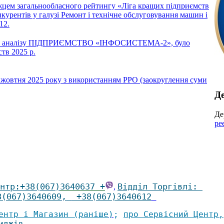
жцем загальнообласного рейтингу «Ліга кращих підприємств
нкурентів у галузі Ремонт і технічне обслуговування машин і
12.
ного аналізу ПІДПРИЄМСТВО «ІНФОСИСТЕМА-2», було
тв 2025 р.
1 жовтня 2025 року з використанням РРО (заокруглення суми
Де
Де
ре
нтр
:
+38(067)
3640637 +
Відділ Торгівлі
:
,
8(067)3640609
,
+38(067)3640612
ентр і Магазин (раніше
)
;
про Сервісний Центр
,
иджів