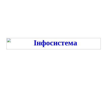
Режим роботи:
ПН-ПТ 9:00-13:00, 14:00-16:00 під час війни та -18:00 год. під час миру
СБ-НД - ВИХІДНИЙ