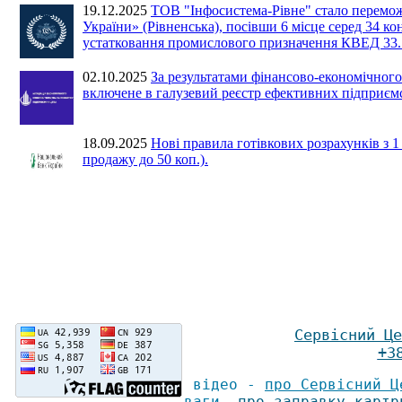
19.12.2025
ТОВ "Інфосистема-Рівне" стало перемо
України» (Рівненська), посівши 6 місце серед 34 ко
устатковання промислового призначення КВЕД 33.
02.10.2025
За результатами фінансово-економіч
включене в галузевий реєстр ефективних підприємс
18.09.2025
Нові правила готівкових розрахунків з 
продажу до 50 коп.).
Сервісний Ц
е
+3
відео -
про Сервісний Ц
ваги
,
про заправку картр