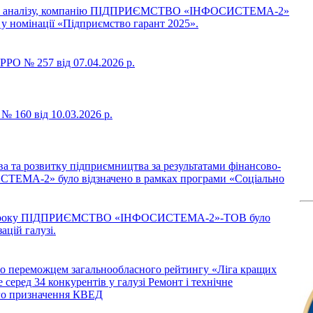
ного аналізу, компанію ПІДПРИЄМСТВО «ІНФОСИСТЕМА-2»
 у номінації «Підприємство гарант 2025».
РО № 257 від 07.04.2026 р.
 160 від 10.03.2026 р.
а та розвитку підприємництва за результатами фінансово-
ЕМА-2» було відзначено в рамках програми «Соціально
2025 року ПІДПРИЄМСТВО «ІНФОСИСТЕМА-2»-ТОВ було
ацій галузі.
ло переможцем загальнообласного рейтингу «Ліга кращих
 серед 34 конкурентів у галузі Ремонт і технічне
го призначення КВЕД