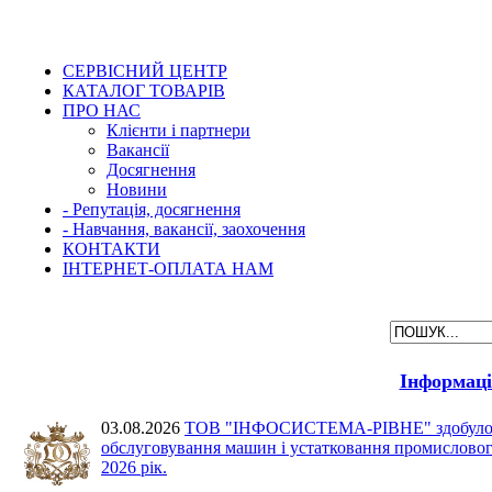
СЕРВІСНИЙ ЦЕНТР
КАТАЛОГ ТОВАРІВ
ПРО НАС
Клієнти і партнери
Вакансії
Досягнення
Новини
- Репутація, досягнення
- Навчання, вакансії, заохочення
КОНТАКТИ
ІНТЕРНЕТ-ОПЛАТА НАМ
Інформаці
03.08.2026
ТОВ "ІНФОСИСТЕМА-РІВНЕ" здобуло 2 мі
обслуговування машин і устатковання промислового
2026 рік.