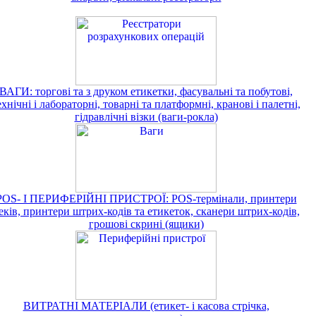
ВАГИ: торгові та з друком етикетки, фасувальні та побутові,
ехнічні і лабораторні, товарні та платформні, кранові і палетні,
гідравлічні візки (ваги-рокла)
POS- І ПЕРИФЕРІЙНІ ПРИСТРОЇ: POS-термінали, принтери
еків, принтери штрих-кодів та етикеток, сканери штрих-кодів,
грошові скрині (ящики)
ВИТРАТНІ МАТЕРІАЛИ (етикет- і касова стрічка,