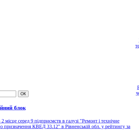
т
ч
йний блок
сце серед 9 підприємств в галузі "Ремонт і технічне
 призначення КВЕД 33.12" в Рівненській обл. у рейтингу за