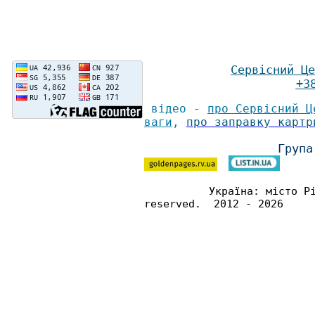
Сервісний Ц
е
+3
відео -
про Сервісний Ц
ваги
,
про заправку картр
Група
Україна: місто Р
reserved. 2012 - 2026