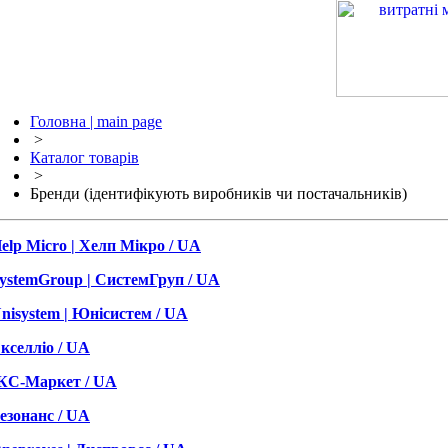
Головна | main page
>
Каталог товарів
>
Бренди (ідентифікують виробників чи постачальників)
elp Micro | Хелп Мікро / UA
ystemGroup | СистемГруп / UA
nisystem | Юнісистем / UA
кселліо / UA
КС-Маркет / UA
езонанс / UA