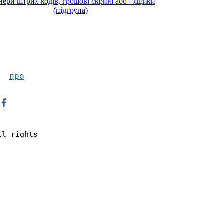
нери штрих-кодів, грошові скрині або - ящики
(підгрупа)
п
ро
ll rights