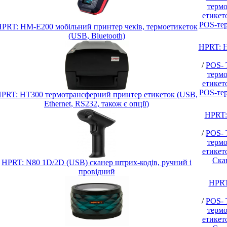
термо
етикет
POS-тер
PRT: HM-E200 мобільний принтер чеків, термоетикеток
(USB, Bluetooth)
HPRT: H
/
POS- 
термо
етикет
POS-тер
PRT: HT300 термотрансферний принтер етикеток (USB,
Ethernet, RS232, також є опції)
HPRT:
/
POS- 
термо
етикет
Ска
HPRT: N80 1D/2D (USB) сканер штрих-кодів, ручний і
провідний
HPRT
/
POS- 
термо
етикет