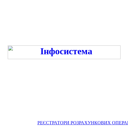
Режим роботи:
ПН-ПТ - 9:00-13:00, 14:00-16:00 у час війни та -18:00 год. у час миру
СБ-НД - ВИХІДНИЙ
РЕЄСТРАТОРИ РОЗРАХУНКОВИХ ОПЕРАЦІЙ: к