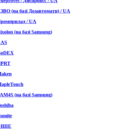
neproves | Днєпровєс / UA
ЗВО (на базі Дозавтомати) / UA
ромприлад / UA
ixolon (на базі Samsung)
CAS
GoDEX
HPRT
aken
apleTouch
AM4S (на базі Samsung)
oshiba
umite
ІНШЕ