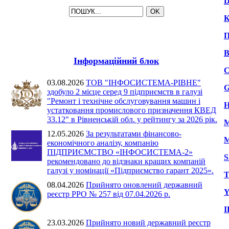
D
К
П
B
Інформаційний блок
03.08.2026
ТОВ "ІНФОСИСТЕМА-РІВНЕ"
здобуло 2 місце серед 9 підприємств в галузі
"Ремонт і технічне обслуговування машин і
устатковання промислового призначення КВЕД
33.12" в Рівненській обл. у рейтингу за 2026 рік.
M
12.05.2026
За результатами фінансово-
M
економічного аналізу, компанію
ПІДПРИЄМСТВО «ІНФОСИСТЕМА-2»
S
рекомендовано до відзнаки кращих компаній
галузі у номінації «Підприємство гарант 2025».
T
08.04.2026
Прийнято оновлений державний
Y
реєстр РРО № 257 від 07.04.2026 р.
23.03.2026
Прийнято новий державний реєстр