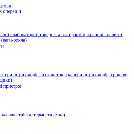
ічні і лабораторні, товарні та платформні, кранові і палетні,
и (ваги-рокла)
ри штрих-кодів та етикеток, сканери штрих-кодів, грошові
ящики)
асова стрічка, термоетикетка)