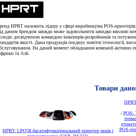
ренд HPRT належить лідеру у сфері виробництва POS-принтерів,
ід даним брендом завжди може задовольнити швидко мінливі вим
олодіє досвідченою командою інженерів-розробників та потужн
тандартів якості. Дана продукція поєднує новітні технології, вис
бслуговування. На даний момент обладнання компанії активно 
фрики та Азії.
Товари дано
HPRT:
/
POS- 
термо
етикет
POS-тер
HPRT: LPQ58 багатофункціональний принтер чеків і