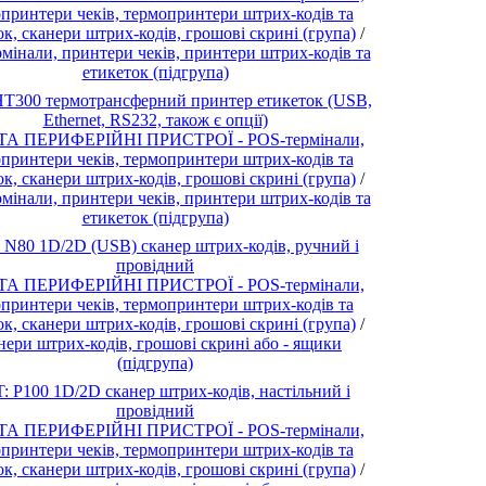
принтери чеків, термопринтери штрих-кодів та
ок, сканери штрих-кодів, грошові скрині (група)
/
мінали, принтери чеків, принтери штрих-кодів та
етикеток (підгрупа)
T300 термотрансферний принтер етикеток (USB,
Ethernet, RS232, також є опції)
ТА ПЕРИФЕРІЙНІ ПРИСТРОЇ - POS-термінали,
принтери чеків, термопринтери штрих-кодів та
ок, сканери штрих-кодів, грошові скрині (група)
/
мінали, принтери чеків, принтери штрих-кодів та
етикеток (підгрупа)
 N80 1D/2D (USB) сканер штрих-кодів, ручний і
провідний
ТА ПЕРИФЕРІЙНІ ПРИСТРОЇ - POS-термінали,
принтери чеків, термопринтери штрих-кодів та
ок, сканери штрих-кодів, грошові скрині (група)
/
нери штрих-кодів, грошові скрині або - ящики
(підгрупа)
: P100 1D/2D сканер штрих-кодів, настільний і
провідний
ТА ПЕРИФЕРІЙНІ ПРИСТРОЇ - POS-термінали,
принтери чеків, термопринтери штрих-кодів та
ок, сканери штрих-кодів, грошові скрині (група)
/