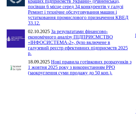
кращих підприємств України» (Рівненська),
посівши 6 місце серед 34 конкурентів у галузі
Ремонт і технічне обслуговування машин і
устатковання промислового призначення КВЕД
33.12.
02.10.2025
За результатами фінансово-
економічного аналізу ПІДПРИЄМСТВО
«ІНФОСИСТЕМА-2», було включене в
галузевий реєстр ефективних підприємств 2025
р.
18.09.2025
Нові правила готівкових розрахунків з
1 жовтня 2025 року з використанням РРО
(заокруглення суми продажу до 50 коп.).