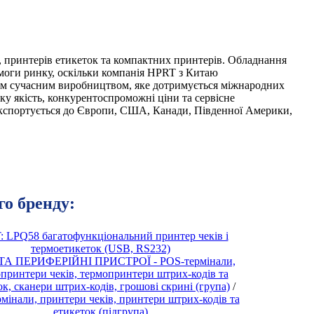
 принтерів етикеток та компактних принтерів.
Обладнання
оги ринку, оскільки компанія
HPRT
з Китаю
им сучасним виробництвом, яке дотримується міжнародних
оку якість, конкурентоспроможні ціни та сервісне
експортується до Європи, США, Канади, Південної Америки,
го бренду:
 LPQ58 багатофункціональний принтер чеків і
термоетикеток (USB, RS232)
ТА ПЕРИФЕРІЙНІ ПРИСТРОЇ - POS-термінали,
принтери чеків, термопринтери штрих-кодів та
ок, сканери штрих-кодів, грошові скрині (група)
/
мінали, принтери чеків, принтери штрих-кодів та
етикеток (підгрупа)