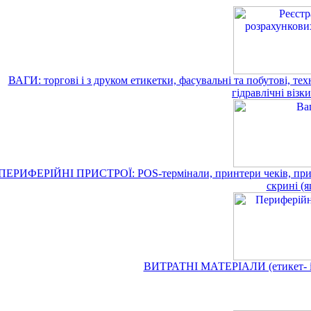
ВАГИ: торгові і з друком етикетки, фасувальні та побутові, техн
гідравлічні візк
ПЕРИФЕРІЙНІ ПРИСТРОЇ: POS-термінали, принтери чеків, принте
скрині (
ВИТРАТНІ МАТЕРІАЛИ (етикет- і к