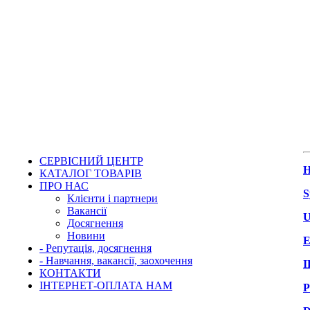
СЕРВІСНИЙ ЦЕНТР
H
КАТАЛОГ ТОВАРІВ
ПРО НАС
S
Клієнти і партнери
Вакансії
U
Досягнення
Новини
Е
- Репутація, досягнення
- Навчання, вакансії, заохочення
І
КОНТАКТИ
ІНТЕРНЕТ-ОПЛАТА НАМ
Р