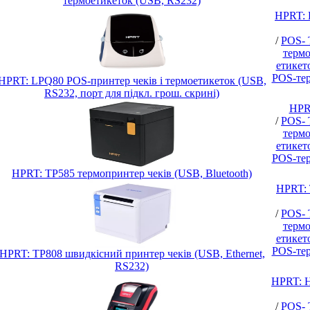
термоетикеток (USB, RS232)
HPRT: 
/
POS- 
термо
етикет
POS-тер
HPRT: LPQ80 POS-принтер чеків і термоетикеток (USB,
RS232, порт для підкл. грош. скрині)
HPRT
/
POS- 
термо
етикет
POS-тер
HPRT: TP585 термопринтер чеків (USB, Bluetooth)
HPRT: 
/
POS- 
термо
етикет
POS-тер
HPRT: TP808 швидкісний принтер чеків (USB, Ethernet,
RS232)
HPRT: H
/
POS- 