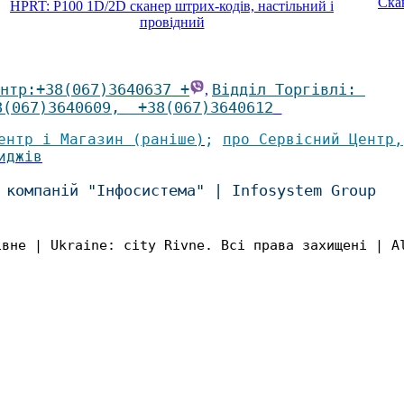
Ска
HPRT: P100 1D/2D сканер штрих-кодів, настільний і
провідний
нтр
:
+38(067)
3640637 +
Відділ Торгівлі
:
,
8(067)3640609
,
+38(067)3640612
ентр і Магазин (раніше
)
;
про Сервісний Центр
,
иджів
 компаній "Інфосистема"
|
Infosystem Group
івне | Ukraine: city Rivne. Всі права захищені | A