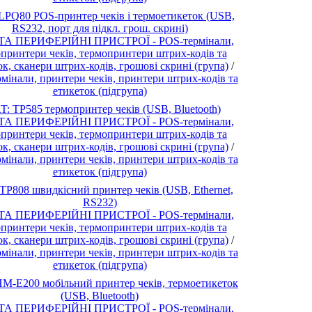
LPQ80 POS-принтер чеків і термоетикеток (USB,
RS232, порт для підкл. грош. скрині)
ТА ПЕРИФЕРІЙНІ ПРИСТРОЇ - POS-термінали,
принтери чеків, термопринтери штрих-кодів та
ок, сканери штрих-кодів, грошові скрині (група)
/
мінали, принтери чеків, принтери штрих-кодів та
етикеток (підгрупа)
: TP585 термопринтер чеків (USB, Bluetooth)
ТА ПЕРИФЕРІЙНІ ПРИСТРОЇ - POS-термінали,
принтери чеків, термопринтери штрих-кодів та
ок, сканери штрих-кодів, грошові скрині (група)
/
мінали, принтери чеків, принтери штрих-кодів та
етикеток (підгрупа)
TP808 швидкісний принтер чеків (USB, Ethernet,
RS232)
ТА ПЕРИФЕРІЙНІ ПРИСТРОЇ - POS-термінали,
принтери чеків, термопринтери штрих-кодів та
ок, сканери штрих-кодів, грошові скрині (група)
/
мінали, принтери чеків, принтери штрих-кодів та
етикеток (підгрупа)
M-E200 мобільний принтер чеків, термоетикеток
(USB, Bluetooth)
ТА ПЕРИФЕРІЙНІ ПРИСТРОЇ - POS-термінали,