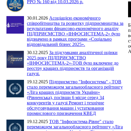
РРО № 160 від 10.03.2026 р.
30.01.2026
Асоціацією економічного
співробітництва та розвитку підприємництва за
Б
результатами фінансово-економічного аналізу
п
ПІДПРИЄМСТВО «ІНФОСИСТЕМА-2» було
в
відзначено в рамках програми «Соціально
с
відповідальний бізнес 2025».
о
А
30.12.2025
За підсумками аналітичної оцінки
2025 року ПІДПРИЄМСТВО
«ІНФОСИСТЕМА-2»-ТОВ було включене до
реєстру кращих підприємств та організацій
галузі.
19.12.2025
Підприємство "Інфосистема" - ТОВ
стало переможцем загальнообласного рейтингу
«Ліга кращих підприємств України»
(Рівненська), посівши 6 місце серед 34
конкурентів у галузі Ремонт і технічне
обслуговування машин і устатковання
промислового призначення КВЕД
19.12.2025
ТОВ "Інфосистема-Рівне" стало
переможцем загальнообласного рейтингу «Ліга