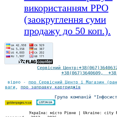
використанням РРО
(заокруглення суми
продажу до 50 коп.).
Сервісний Ц
ентр
:
+38(067)
364063
+38(067)3640609
,
+38(
відео -
про Сервісний Центр і Магазин (ра
ваги
,
про заправку картриджів
Група компаній "Інфосис
Україна: місто Рівне | Ukraine: city 