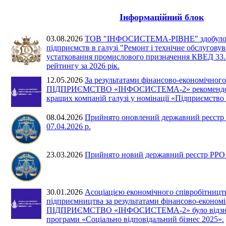
Інформаційний блок
03.08.2026
ТОВ "ІНФОСИСТЕМА-РІВНЕ" здобуло 2 
підприємств в галузі "Ремонт і технічне обслугову
устатковання промислового призначення КВЕД 33.12
рейтингу за 2026 рік.
12.05.2026
За результатами фінансово-економічного
ПІДПРИЄМСТВО «ІНФОСИСТЕМА-2» рекомендова
кращих компаній галузі у номінації «Підприємство 
08.04.2026
Прийнято оновлений державний реєстр 
07.04.2026 р.
23.03.2026
Прийнято новий державний реєстр РРО №
30.01.2026
Асоціацією економічного співробітницт
підприємництва за результатами фінансово-економі
ПІДПРИЄМСТВО «ІНФОСИСТЕМА-2» було відзнач
програми «Соціально відповідальний бізнес 2025».