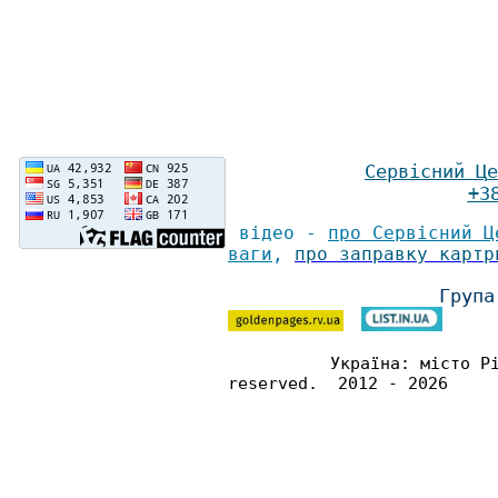
Сервісний Ц
е
+3
відео -
про Сервісний Ц
ваги
,
про заправку картр
Група
Україна: місто Р
reserved. 2012 - 2026