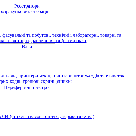
 фасувальні та побутові, технічні і лабораторні, товарні та
і і палетні, гідравлічні візки (ваги-рокла)
али, принтери чеків, принтери штрих-кодів та етикеток,
рих-кодів, грошові скрині (ящики)
(етикет- і касова стрічка, термоетикетка)