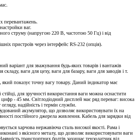
мас.
их перевантажень.
 настройки ваг.
ого струму (напругою 220 В, частотою 50 Гц) і від
шніх пристроїв через інтерфейс RS-232 (опція).
ий варіант для зважування будь-яких товарів і вантажів
складу, ваги для цеху, ваги для базару, ваги для заводів і т.
 який показує точну вагу товару. Даний індикатор має
й стійці, для зручності використання ваги можна оснастити
а цифр - 45 мм. Світлодіодний дисплей має ряд переваг: висока
 огляду, надійність і термін служби.
удований акумулятор, що дозволяє використовувати їх на
аявності постійного джерела живлення. Кабель для зарядки від
ється харчова нержавіюча сталь високої якості. Рама і
виконані з якісного металу, що дозволяє використовувати ваги
 Наявність транспортних болтів захищає тензодатчик від