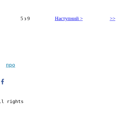
5 з 9
Наступний >
>>
п
ро
ll rights