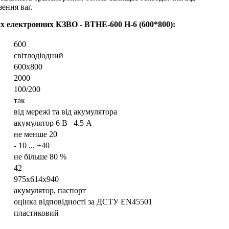
ення ваг.
их електронних КЗВО - ВТНЕ-600 Н-6 (600*800)
:
600
світлодіодний
600х800
2000
100/200
так
від мережі та від акумулятора
акумулятор 6 В 4.5 А
не менше 20
- 10 ... +40
не більше 80 %
42
975х614х940
акумулятор, паспорт
оцінка відповідності за ДСТУ EN45501
пластиковий