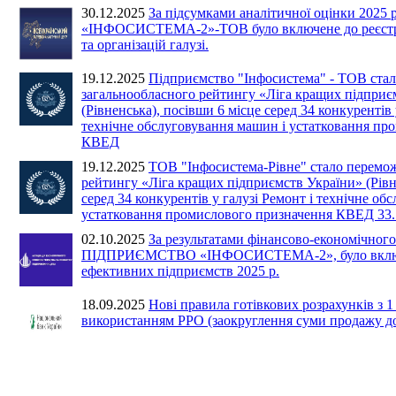
30.12.2025
За підсумками аналітичної оцінки 20
«ІНФОСИСТЕМА-2»-ТОВ було включене до реєстр
та організацій галузі.
19.12.2025
Підприємство "Інфосистема" - ТОВ ста
загальнообласного рейтингу «Ліга кращих підприє
(Рівненська), посівши 6 місце серед 34 конкурентів 
технічне обслуговування машин і устатковання пр
КВЕД
19.12.2025
ТОВ "Інфосистема-Рівне" стало перемо
рейтингу «Ліга кращих підприємств України» (Рівн
серед 34 конкурентів у галузі Ремонт і технічне об
устатковання промислового призначення КВЕД 33.
02.10.2025
За результатами фінансово-економічного
ПІДПРИЄМСТВО «ІНФОСИСТЕМА-2», було включе
ефективних підприємств 2025 р.
18.09.2025
Нові правила готівкових розрахунків з 1
використанням РРО (заокруглення суми продажу до 