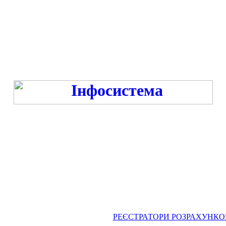
Режим роботи:
ПН-ПТ - 9:00-13:00, 14:00-16:00 у час війни та -18:00 год. у час миру
СБ-НД - ВИХІДНИЙ
РЕЄСТРАТОРИ РОЗРАХУНКОВИХ 