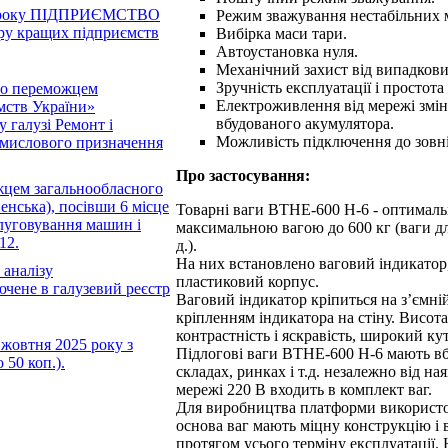
25 року ПІДПРИЄМСТВО
Режим зважування нестабільних 
у кращих підприємств
Вибірка маси тари.
Автоустановка нуля.
Механічний захист від випадков
Зручність експлуатації і простота
ло переможцем
Електроживлення від мережі змінн
мств України»
вбудованого акумулятора.
у галузі Ремонт і
Можливість підключення до зовні
омислового призначення
Про застосування:
жцем загальнообласного
енська), посівши 6 місце
Товарні ваги ВТНЕ-600 Н-6 - оптимальн
слуговування машин і
максимальною вагою до 600 кг (ваги для 
12.
д.).
На них встановлено ваговий індикатор,
 аналізу
пластиковий корпус.
не в галузевий реєстр
Ваговий індикатор кріпиться на з’ємні
кріпленням індикатора на стіну. Висот
контрастність і яскравість, широкий кут
 жовтня 2025 року з
Підлогові ваги ВТНЕ-600 Н-6 мають вб
50 коп.).
складах, ринках і т.д. незалежно від н
мережі 220 В входить в комплект ваг.
Для виробництва платформи використову
основа ваг мають міцну конструкцію і 
протягом усього терміну експлуатації.