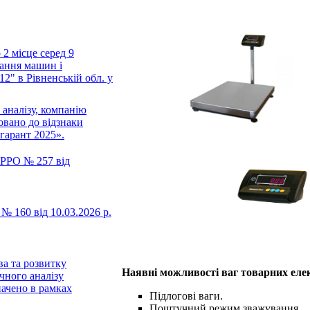
місце серед 9
вання машин і
" в Рівненській обл. у
 аналізу, компанію
но до відзнаки
гарант 2025».
РРО № 257 від
 160 від 10.03.2026 р.
ва та розвитку
Наявні можливості
ваг товарних еле
чного аналізу
ено в рамках
Підлогові ваги.
Поштучний режим зважування.