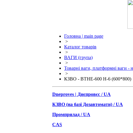
Головна | main page
>
Каталог товарів
>
ВАГИ (група)
>
Товарні ваги, платформні ваги - н
>
КЗВО - ВТНЕ-600 Н-6 (600*800)
Dneproves | Днєпровєс / UA
КЗВО (на базі Дозавтомати) / UA
Промприлад / UA
CAS