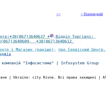
<<
< Попередній
нтр
:
+38(067)
3640637 +
Відділ Торгівлі
:
,
8(067)3640609
,
+38(067)3640612
ентр і Магазин (раніше
)
;
про Сервісний Центр
,
иджів
 компаній "Інфосистема"
|
Infosystem Group
івне | Ukraine: city Rivne. Всі права захищені | A