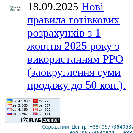
18.09.2025
Нові
правила готівкових
розрахунків з 1
жовтня 2025 року з
використанням РРО
(заокруглення суми
продажу до 50 коп.).
Сервісний Ц
ентр
:
+38(067)
364063
+38(067)3640609
,
+38(