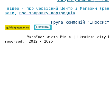
відео -
про Сервісний Центр і Магазин (ра
ваги
,
про заправку картриджів
Група компаній "Інфосис
Україна: місто Рівне | Ukraine: city 
reserved. 2012 - 2026