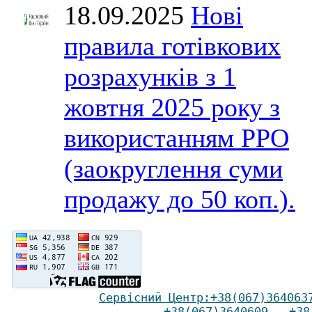
18.09.2025
Нові
правила готівкових
розрахунків з 1
жовтня 2025 року з
використанням РРО
(заокруглення суми
продажу до 50 коп.).
Сервісний Ц
ентр
:
+38(067)
364063
+38(067)3640609
,
+38(