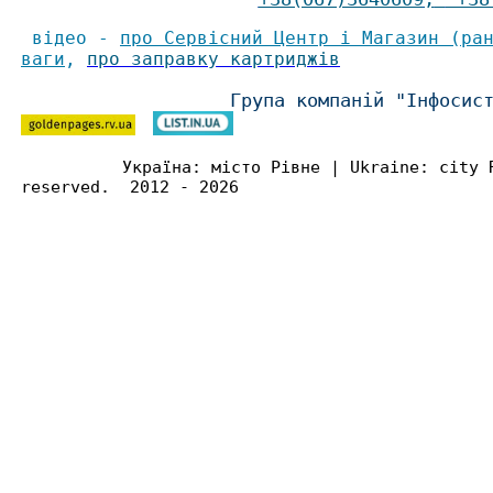
відео -
про Сервісний Центр і Магазин (ра
ваги
,
про заправку картриджів
Група компаній "Інфосис
Україна: місто Рівне | Ukraine: city 
reserved. 2012 - 2026