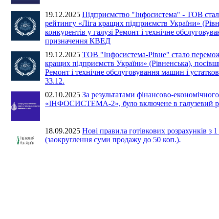
19.12.2025
Підприємство "Інфосистема" - ТОВ ста
рейтингу «Ліга кращих підприємств України» (Рівне
конкурентів у галузі Ремонт і технічне обслугову
призначення КВЕД
19.12.2025
ТОВ "Інфосистема-Рівне" стало перемож
кращих підприємств України» (Рівненська), посівши
Ремонт і технічне обслуговування машин і устатк
33.12.
02.10.2025
За результатами фінансово-економічн
«ІНФОСИСТЕМА-2», було включене в галузевий ре
18.09.2025
Нові правила готівкових розрахунків з 
(заокруглення суми продажу до 50 коп.).