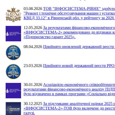
03.08.2026
ТОВ "ІНФОСИСТЕМА-РІВНЕ" здобуло 2 м
"Ремонт і технічне обслуговування машин і устат
КВЕД 33.12" в Рівненській обл. у рейтингу за 2026 
12.05.2026
За результатами фінансово-економічн
«ІНФОСИСТЕМА-2» рекомендовано до відзнаки кра
«Підприємство гарант 2025».
08.04.2026
Прийнято оновлений державний реєстр Р
23.03.2026
Прийнято новий державний реєстр РРО №
30.01.2026
Асоціацією економічного співробітницт
результатами фінансово-економічного аналіз
було відзначено в рамках програми «Соціально відп
30.12.2025
За підсумками аналітичної оцінки 20
«ІНФОСИСТЕМА-2»-ТОВ було включене до реєстру 
галузі.