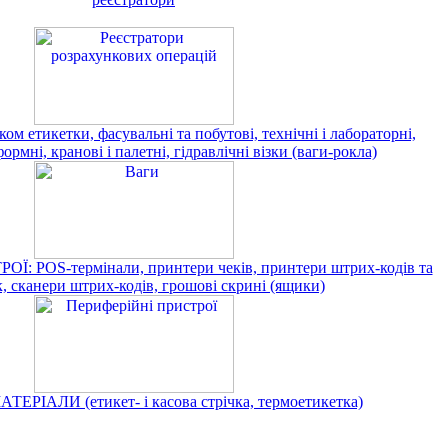
ком етикетки, фасувальні та побутові, технічні і лабораторні,
ормні, кранові і палетні, гідравлічні візки (ваги-рокла)
 POS-термінали, принтери чеків, принтери штрих-кодів та
, сканери штрих-кодів, грошові скрині (ящики)
ЕРІАЛИ (етикет- і касова стрічка, термоетикетка)