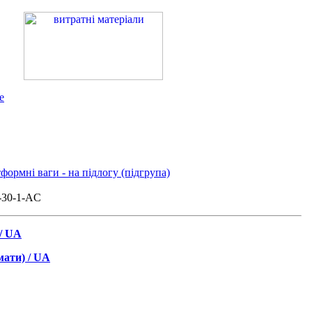
e
формні ваги - на підлогу (підгрупа)
-30-1-AC
 / UA
мати) / UA