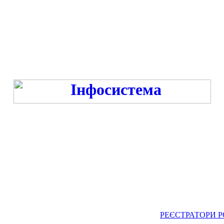
Режим роботи:
ПН-ПТ - 9:00-13:00, 14:00-16:00 у час війни та -18:00 год. у час миру
СБ-НД - ВИХІДНИЙ
РЕЄСТРАТОРИ РО