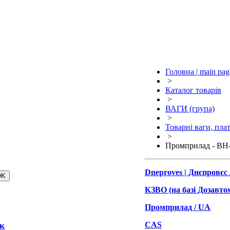
Головна | main pag
>
Каталог товарів
>
ВАГИ (група)
>
Товарні ваги, плат
>
Промприлад - ВН
Dneproves | Днєпровєс
КЗВО (на базі Дозавто
Промприлад / UA
к
CAS