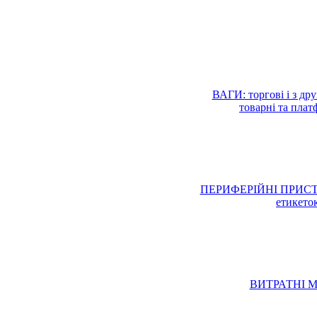
ВАГИ: торгові і з дру
товарні та платф
ПЕРИФЕРІЙНІ ПРИСТРОЇ:
етикеток
ВИТРАТНІ МАТ