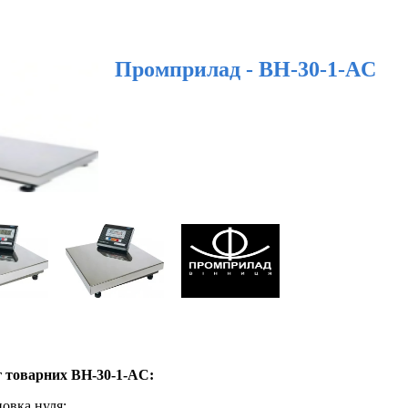
Промприлад - ВН-30-1-AC
 товарних ВН-30-1-AC:
овка нуля;