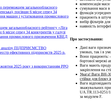
компенсація маси 
ло переможцем загальнообласного
сумування маси в п
нська), посівши 6 місце серед 34
функція усереднен
вання машин і устатковання промислового
працюють в штуч
вибір фільтрів для
наявність інтерфе
цем загальнообласного рейтингу «Ліга
 6 місце серед 34 конкурентів у галузі
овання промислового призначення КВЕД
Про застосування:
Дані ваги признач
ого аналізу ПІДПРИЄМСТВО
умовах, так і в ум
єстр ефективних підприємств 2025 р.
Вони працюють: - 
бортової мережі а
Ваги мають проду
1 жовтня 2025 року з використанням РРО
закріплення на ст
Увага! Ваги ВН-3
стійки для блоку і
Ваги відповідают
зважувальних прил
UA.TR.113-0251/1-
за модулем F.