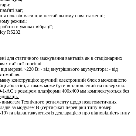
тари;
ам'яті ваг;
ня показів маси при нестабільному навантаженні;
ному режимі;
 роботи в умовах вібрації;
йсу RS232.
ені для статичного зважування вантажів як в стаціонарних
овах виїзної торгівлі.
від мережі ~220 В; - від внутрішнього акумулятора; - від
втомобіля.
ману конструкцію: зручний електронний блок з можливістю
ійці або стіні, а також може бути встановлений на поверхню.
0-1-AC з розміром платформи 400х400 мм комплектуються без
ндикації.
ь вимогам Технічного регламенту щодо неавтоматичних
адів за модулем В (сертифікат перевірки типу номер
19) та відвантажуються із декларацією про відповідність типу