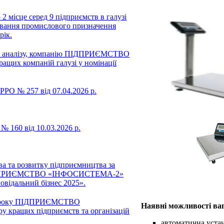
ісце серед 9 підприємств в галузі
ковання промислового призначення
рік.
ого аналізу, компанію ПІДПРИЄМСТВО
щих компаній галузі у номінації
РО № 257 від 07.04.2026 р.
 160 від 10.03.2026 р.
ва та розвитку підприємництва за
у ПІДПРИЄМСТВО «ІНФОСИСТЕМА-2»
овідальний бізнес 2025».
25 року ПІДПРИЄМСТВО
Наявні можливості
ваг
кращих підприємств та організацій
автоматична устан