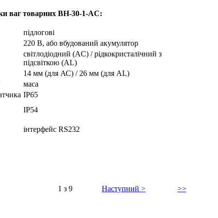
ики
ваг товарних ВН-30-1-AC
:
підлогові
220 В, або вбудований акумулятор
світлодіодний (AC) / рідкокристалічний з
підсвіткою (AL)
14 мм (для АС) / 26 мм (для AL)
маса
атчика
ІР65
ІР54
інтерфейс RS232
1 з 9
Наступний >
>>